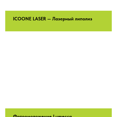
ICOONE LASER — Лазерный липолиз
Фотоомоложение Lumecca