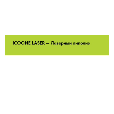
ICOONE LASER — Лазерный липолиз