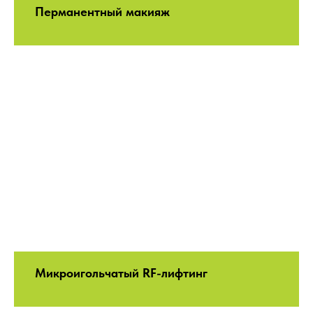
Перманентный макияж
Микроигольчатый RF-лифтинг