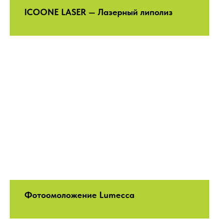
ICOONE LASER — Лазерный липолиз
Фотоомоложение Lumecca