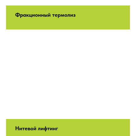
Фракционный термолиз
Нитевой лифтинг