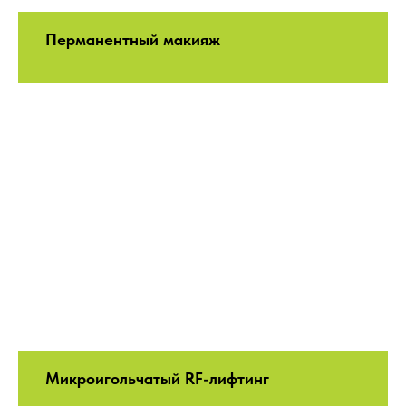
Перманентный макияж
Микроигольчатый RF-лифтинг