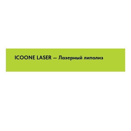
ICOONE LASER — Лазерный липолиз