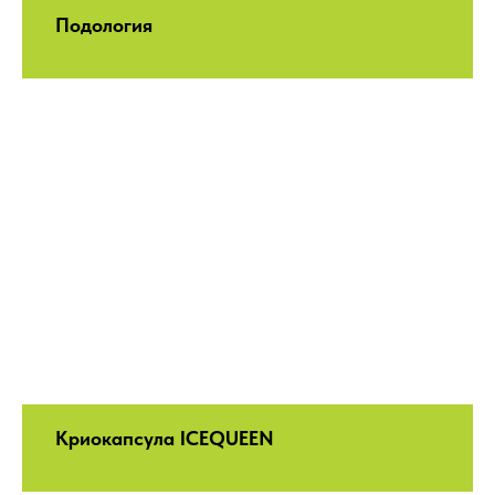
Подология
Криокапсула ICEQUEEN