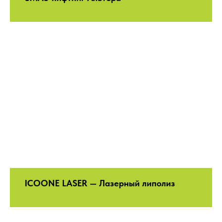
ICOONE LASER — Лазерный липолиз