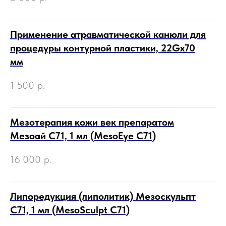
Применение атравматической канюли для
процедуры контурной пластики, 22Gх70
мм
1 500
р.
Мезотерапия кожи век препаратом
Мезоай С71, 1 мл (MesoEye C71)
16 000
р.
Липоредукция (липолитик) Мезоскульпт
С71, 1 мл (MesoSculpt C71)