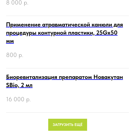
8 000
р.
Применение атравматической канюли для
процедуры контурной пластики, 25Gх50
мм
800
р.
Биоревитализация препаратом Новакутан
SBio, 2 мл
16 000
р.
ЗАГРУЗИТЬ ЕЩЁ