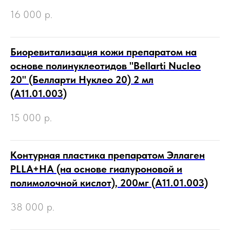
16 000
р.
Биоревитализация кожи препаратом на
основе полинуклеотидов "Bellarti Nucleo
20" (Белларти Нуклео 20) 2 мл
(А11.01.003)
15 000
р.
Контурная пластика препаратом Эллаген
PLLA+HA (на основе гиалуроновой и
полимолочной кислот), 200мг (А11.01.003)
38 000
р.