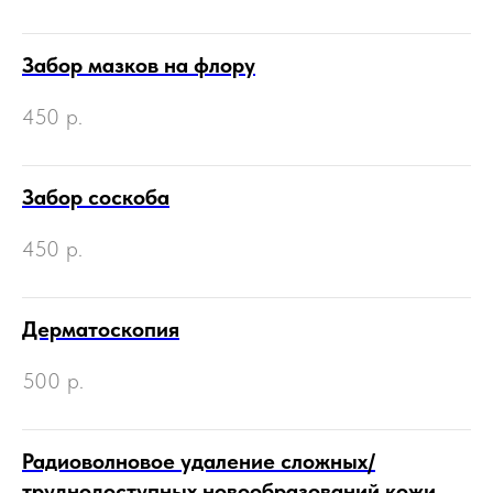
Забор мазков на флору
450
р.
Забор соскоба
450
р.
Дерматоскопия
500
р.
Радиоволновое удаление сложных/
труднодоступных новообразований кожи